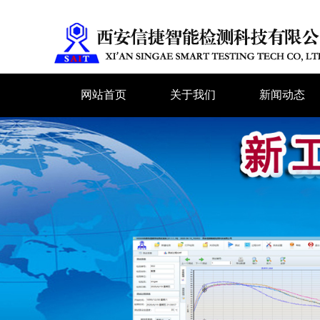
网站首页
关于我们
新闻动态