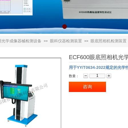
用光学成像器械检测设备
眼科仪器检测装置
眼底照相机检测装置
>>
>>
ECF600眼底照相机光学
用于YY/T0634-2022规定的光
数量：
咨询