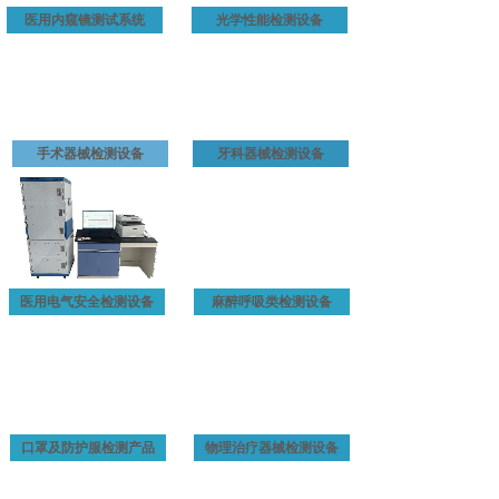
医用内窥镜测试系统
光学性能检测设备
医用内窥镜光学性能检测仪、LDE2000全自动激
光检测分析仪、ECE600眼底照相机检测设备、
HME水分损失测量仪等产品。并与中国食品药品
检定研究院以及全国三十个省市级检验院所建立
手术器械检测设备
牙科器械检测设备
了合作伙伴关系，所研制的产品受到了使用单位
的一致好评。
医用电气安全检测设备
麻醉呼吸类检测设备
口罩及防护服检测产品
物理治疗器械检测设备