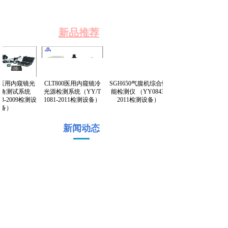
新品推荐
0医用内窥镜光
CLT800医用内窥镜冷
SGH650气腹机综合性
角测试系统
光源检测系统（YY/T
能检测仪 （YY0843-
63-2009检测设
1081-2011检测设备）
2011检测设备）
备）
新闻动态